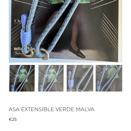
Cart. Lisboa
Cart. Comporta
Cart. Sintra
Cart. de Fiesta
Asas
MELEPAPELYTIJERA
Outlet
ASA EXTENSIBLE VERDE MALVA
€
25