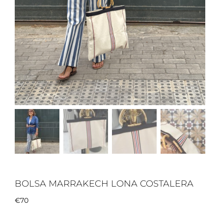
Cart. Lisboa
Cart. Comporta
Cart. Sintra
Cart. de Fiesta
Asas
MELEPAPELYTIJERA
Outlet
BOLSA MARRAKECH LONA COSTALERA
€
70