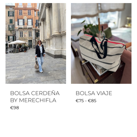
BOLSA CERDEÑA
BOLSA VIAJE
BY MERECHIFLA
Rango
€
75
-
€
85
€
98
de
precios:
desde
€75