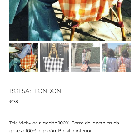
Cart. Lisboa
Cart. Comporta
Cart. Sintra
Cart. de Fiesta
Asas
MELEPAPELYTIJERA
Outlet
BOLSAS LONDON
€
78
Tela Vichy de algodón 100%. Forro de loneta cruda
gruesa 100% algodón. Bolsillo interior.