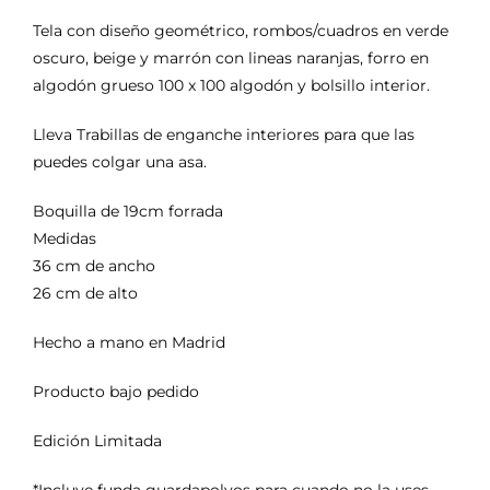
original
actual
Tela con diseño geométrico, rombos/cuadros en verde
era:
es:
oscuro, beige y marrón con lineas naranjas, forro en
€85.
€76.
algodón grueso 100 x 100 algodón y bolsillo interior.
Lleva Trabillas de enganche interiores para que las
puedes colgar una asa.
Boquilla de 19cm forrada
Medidas
36 cm de ancho
26 cm de alto
Hecho a mano en Madrid
Producto bajo pedido
Edición Limitada
*Incluye funda guardapolvos para cuando no la uses