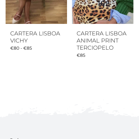
CARTERA LISBOA
CARTERA LISBOA
VICHY
ANIMAL PRINT
TERCIOPELO
Rango
€
80
-
€
85
€
85
de
precios:
desde
€80
hasta
€85