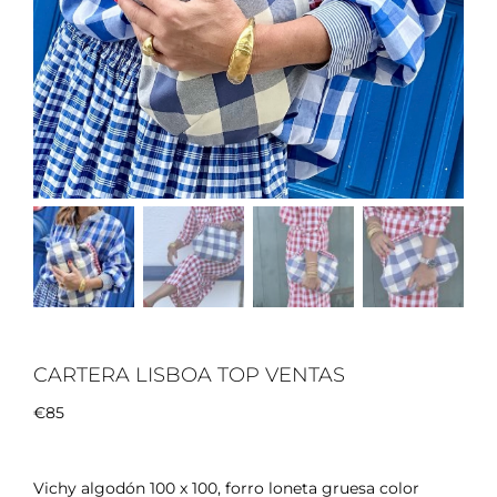
Cart. Lisboa
Cart. Comporta
Cart. Sintra
Cart. de Fiesta
Asas
MELEPAPELYTIJERA
Outlet
CARTERA LISBOA TOP VENTAS
€
85
Vichy algodón 100 x 100, forro loneta gruesa color